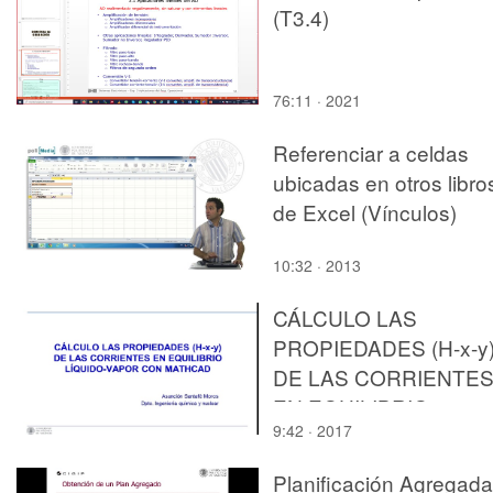
(T3.4)
76:11 · 2021
Referenciar a celdas
ubicadas en otros libro
de Excel (Vínculos)
10:32 · 2013
CÁLCULO LAS
PROPIEDADES (H-x-y
DE LAS CORRIENTE
EN EQUILIBRIO
9:42 · 2017
LÍQUIDO-VAPOR CON
MATHCAD
Planificación Agregada