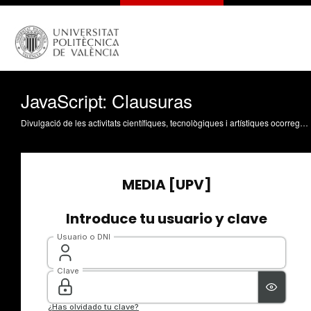
JavaScript: Clausuras
Divulgació de les activitats científiques, tecnològiques i artístiques ocorregudes en els tres campus de la UPV