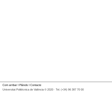
Com arribar
I
Plànols
I
Contacte
Universitat Politècnica de València © 2020 · Tel. (+34) 96 387 70 00