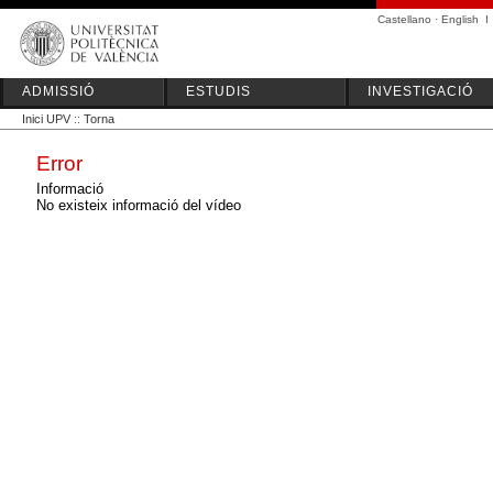
Castellano
·
English
I
ADMISSIÓ
ESTUDIS
INVESTIGACIÓ
Inici UPV
::
Torna
Error
Informació
No existeix informació del vídeo