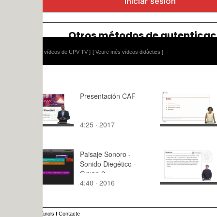
 vídeos de UPV TV ]
[ Veure més vídeos didàctics ]
Presentación CAF
Lección 2.
Alfabetizaci
4:25 · 2017
12:34 · 20
Paisaje Sonoro -
Microsoft A
Sonido Diegético -
Estructura
Grupo 2
base de da
4:40 · 2016
10:24 · 20
relacional
ànols
I
Contacte