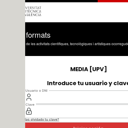
 formats
 de les activitats científiques, tecnològiques i artístiques ocorregudes en els tres