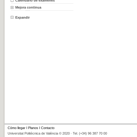
Calendario de exámenes
Mejora continua
Expandir
Cómo llegar
I
Planos
I
Contacto
Universitat Politècnica de València © 2020 · Tel. (+34) 96 387 70 00