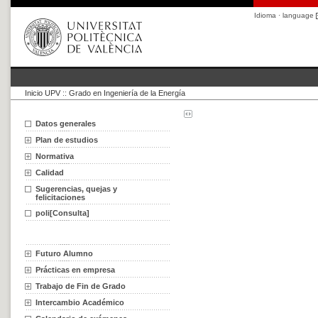
Idioma · language
Inicio UPV
::
Grado en Ingeniería de la Energía
Datos generales
Plan de estudios
Normativa
Calidad
Sugerencias, quejas y
felicitaciones
poli[Consulta]
Futuro Alumno
Prácticas en empresa
Trabajo de Fin de Grado
Intercambio Académico