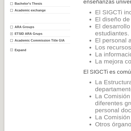
enseñanzas univers
Bachelor's Thesis
Academic exchange
El SIGCTi in
El diseño de 
El desarroll
ARA Groups
estudiantes.
ETSID ARA Grups
El personal 
Academic Commission Title GIA
Los recursos
Expand
La informaci
La mejora con
El SIGCTi es común
La Estructur
departamento 
La Comisión 
diferentes g
personal doc
La Comisión 
Otros órgano