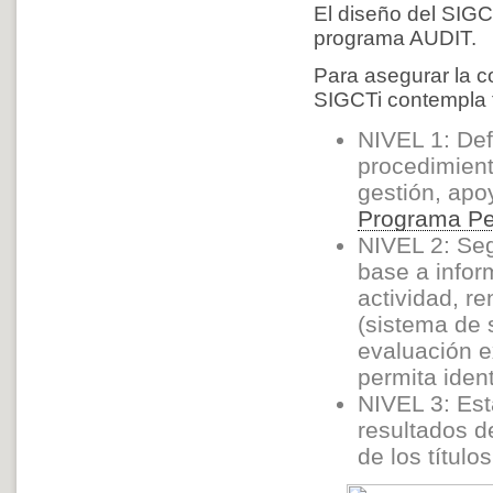
El diseño del SIGC
programa AUDIT.
Para asegurar la cor
SIGCTi contempla t
NIVEL 1: Def
procedimient
gestión, apo
Programa P
NIVEL 2: Seg
base a infor
actividad, r
(sistema de 
evaluación e
permita ident
NIVEL 3: Est
resultados d
de los título