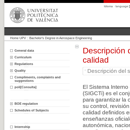
Idioma · language
Home UPV
::
Bachelor's Degree in Aerospace Engineering
Descripción 
General data
Curriculum
calidad
Regulations
Descripción del s
Quality
Compliments, complaints and
suggestions
El Sistema Interno
poli[Consulta]
(SIGCTi) es el con
para garantizar la
BOE regulation
su control, revisió
Schedules of Subjects
calidad definidos e
enseñanzas oficiale
autonómica, nacion
Internship