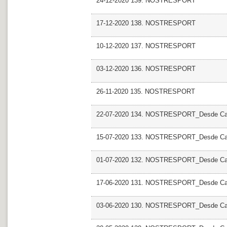
24-12-2020 139. NOSTRESPORT
17-12-2020 138. NOSTRESPORT
10-12-2020 137. NOSTRESPORT
03-12-2020 136. NOSTRESPORT
26-11-2020 135. NOSTRESPORT
22-07-2020 134. NOSTRESPORT_Desde C
15-07-2020 133. NOSTRESPORT_Desde C
01-07-2020 132. NOSTRESPORT_Desde C
17-06-2020 131. NOSTRESPORT_Desde C
03-06-2020 130. NOSTRESPORT_Desde C