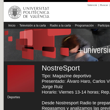
Valencià
|
Buscar
Inicio
·
Televisión a la carta
·
Radio a la carta
·
Programación
·
Participa
NostreSport
Tipo: Magazine deportivo
Presentado: Álvaro Haro, Carlos Vi
Jorge Ruiz
Horario: Viernes 13-14 horas; Rep
Deportes
Desde Nostresport Radio te prepa
Repasamos y analizamos las prev