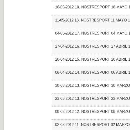
18-05-2012 19. NOSTRESPORT 18 MAYO 
11-05-2012 18. NOSTRESPORT 11 MAYO 1
04-05-2012 17. NOSTRESPORT 04 MAYO 
27-04-2012 16. NOSTRESPORT 27 ABRIL 
20-04-2012 15. NOSTRESPORT 20 ABRIL 
06-04-2012 14. NOSTRESPORT 06 ABRIL 
30-03-2012 13. NOSTRESPORT 30 MARZO
23-03-2012 13. NOSTRESPORT 23 MARZO
09-03-2012 12. NOSTRESPORT 09 MARZO
02-03-2012 11. NOSTRESPORT 02 MARZO