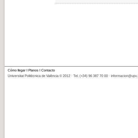
Cómo llegar
I
Planos
I
Contacto
Universitat Politècnica de València © 2012 · Tel. (+34) 96 387 70 00 ·
informacion@upv.