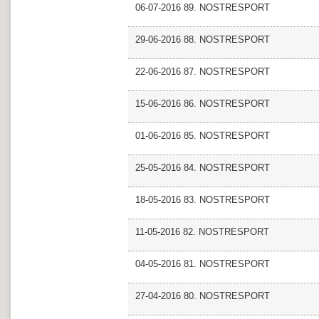
06-07-2016 89. NOSTRESPORT
29-06-2016 88. NOSTRESPORT
22-06-2016 87. NOSTRESPORT
15-06-2016 86. NOSTRESPORT
01-06-2016 85. NOSTRESPORT
25-05-2016 84. NOSTRESPORT
18-05-2016 83. NOSTRESPORT
11-05-2016 82. NOSTRESPORT
04-05-2016 81. NOSTRESPORT
27-04-2016 80. NOSTRESPORT