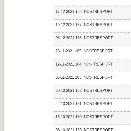
17-12-2021 168. NOSTRESPORT
10-12-2021 167. NOSTRESPORT
03-12-2021 166. NOSTRESPORT
26-11-2021 165. NOSTRESPORT
12-11-2021 164. NOSTRESPORT
05-11-2021 163. NOSTRESPORT
29-10-2021 162. NOSTRESPORT
22-10-2021 161. NOSTRESPORT
15-10-2021 160. NOSTRESPORT
08-10-2021 159. NOSTRESPORT