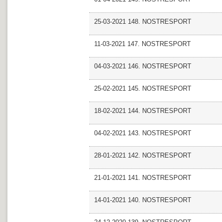
25-03-2021 148. NOSTRESPORT
11-03-2021 147. NOSTRESPORT
04-03-2021 146. NOSTRESPORT
25-02-2021 145. NOSTRESPORT
18-02-2021 144. NOSTRESPORT
04-02-2021 143. NOSTRESPORT
28-01-2021 142. NOSTRESPORT
21-01-2021 141. NOSTRESPORT
14-01-2021 140. NOSTRESPORT