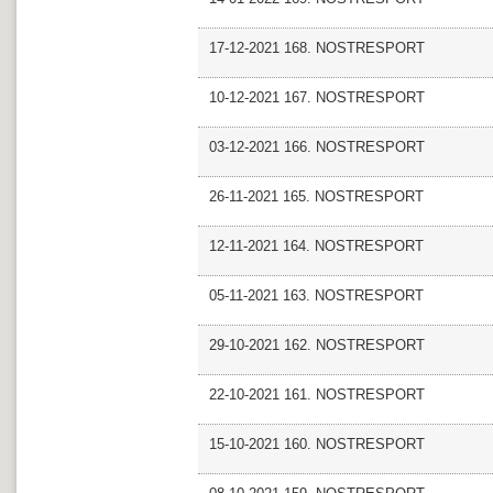
17-12-2021 168. NOSTRESPORT
10-12-2021 167. NOSTRESPORT
03-12-2021 166. NOSTRESPORT
26-11-2021 165. NOSTRESPORT
12-11-2021 164. NOSTRESPORT
05-11-2021 163. NOSTRESPORT
29-10-2021 162. NOSTRESPORT
22-10-2021 161. NOSTRESPORT
15-10-2021 160. NOSTRESPORT