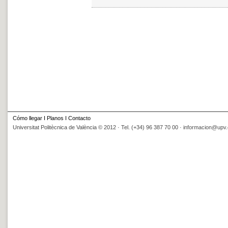
Cómo llegar
I
Planos
I
Contacto
Universitat Politècnica de València © 2012 · Tel. (+34) 96 387 70 00 ·
informacion@upv.