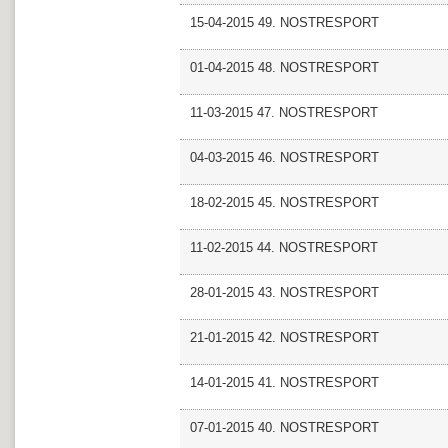
15-04-2015 49. NOSTRESPORT
01-04-2015 48. NOSTRESPORT
11-03-2015 47. NOSTRESPORT
04-03-2015 46. NOSTRESPORT
18-02-2015 45. NOSTRESPORT
11-02-2015 44. NOSTRESPORT
28-01-2015 43. NOSTRESPORT
21-01-2015 42. NOSTRESPORT
14-01-2015 41. NOSTRESPORT
07-01-2015 40. NOSTRESPORT