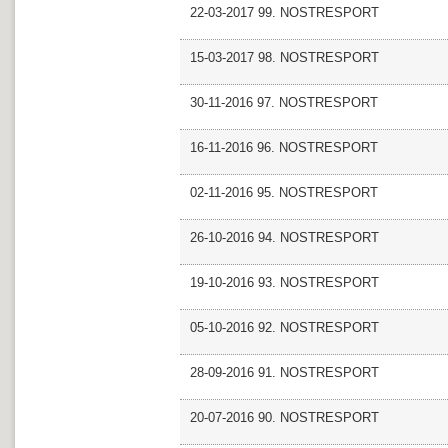
22-03-2017 99. NOSTRESPORT
15-03-2017 98. NOSTRESPORT
30-11-2016 97. NOSTRESPORT
16-11-2016 96. NOSTRESPORT
02-11-2016 95. NOSTRESPORT
26-10-2016 94. NOSTRESPORT
19-10-2016 93. NOSTRESPORT
05-10-2016 92. NOSTRESPORT
28-09-2016 91. NOSTRESPORT
20-07-2016 90. NOSTRESPORT