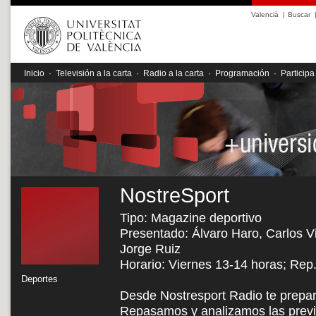
Valencià
|
Buscar
Inicio
·
Televisión a la carta
·
Radio a la carta
·
Programación
·
Participa
NostreSport
Tipo: Magazine deportivo
Presentado: Álvaro Haro, Carlos Vi
Jorge Ruiz
Horario: Viernes 13-14 horas; Rep
Deportes
Desde Nostresport Radio te prepa
Repasamos y analizamos las prev