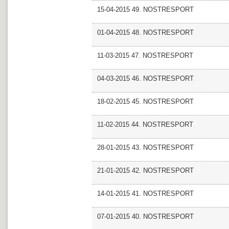
15-04-2015 49. NOSTRESPORT
01-04-2015 48. NOSTRESPORT
11-03-2015 47. NOSTRESPORT
04-03-2015 46. NOSTRESPORT
18-02-2015 45. NOSTRESPORT
11-02-2015 44. NOSTRESPORT
28-01-2015 43. NOSTRESPORT
21-01-2015 42. NOSTRESPORT
14-01-2015 41. NOSTRESPORT
07-01-2015 40. NOSTRESPORT