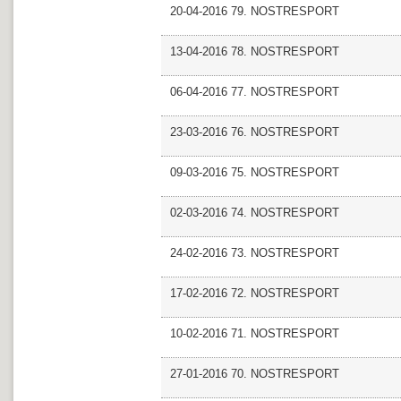
20-04-2016 79. NOSTRESPORT
13-04-2016 78. NOSTRESPORT
06-04-2016 77. NOSTRESPORT
23-03-2016 76. NOSTRESPORT
09-03-2016 75. NOSTRESPORT
02-03-2016 74. NOSTRESPORT
24-02-2016 73. NOSTRESPORT
17-02-2016 72. NOSTRESPORT
10-02-2016 71. NOSTRESPORT
27-01-2016 70. NOSTRESPORT