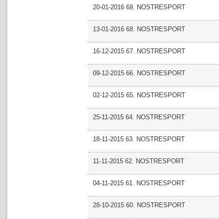
20-01-2016 69. NOSTRESPORT
13-01-2016 68. NOSTRESPORT
16-12-2015 67. NOSTRESPORT
09-12-2015 66. NOSTRESPORT
02-12-2015 65. NOSTRESPORT
25-11-2015 64. NOSTRESPORT
18-11-2015 63. NOSTRESPORT
11-11-2015 62. NOSTRESPORT
04-11-2015 61. NOSTRESPORT
28-10-2015 60. NOSTRESPORT