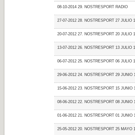
08-10-2014 29. NOSTRESPORT RADIO
27-07-2012 28. NOSTRESPORT 27 JULIO 
20-07-2012 27. NOSTRESPORT 20 JULIO 
13-07-2012 26. NOSTRESPORT 13 JULIO 
06-07-2012 25. NOSTRESPORT 06 JULIO 
29-06-2012 24. NOSTRESPORT 29 JUNIO 
15-06-2012 23. NOSTRESPORT 15 JUNIO 
08-06-2012 22. NOSTRESPORT 08 JUNIO 
01-06-2012 21. NOSTRESPORT 01 JUNIO 
25-05-2012 20. NOSTRESPORT 25 MAYO 