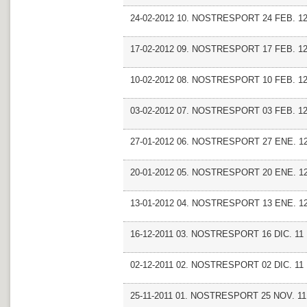
24-02-2012 10. NOSTRESPORT 24 FEB. 1
17-02-2012 09. NOSTRESPORT 17 FEB. 1
10-02-2012 08. NOSTRESPORT 10 FEB. 1
03-02-2012 07. NOSTRESPORT 03 FEB. 1
27-01-2012 06. NOSTRESPORT 27 ENE. 1
20-01-2012 05. NOSTRESPORT 20 ENE. 1
13-01-2012 04. NOSTRESPORT 13 ENE. 1
16-12-2011 03. NOSTRESPORT 16 DIC. 11
02-12-2011 02. NOSTRESPORT 02 DIC. 11
25-11-2011 01. NOSTRESPORT 25 NOV. 11