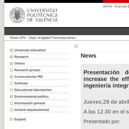
Idioma · language
Home UPV
::
Dept. of Applied Thermodynamics
University education
News
Research
Others
Research groups
Presentación 
Convocatorias PDI
increase the ef
Software
ingeniería integr
Educational laboratories
Environmental politics
Jueves,28 de abri
Información general
Intranet departamental
A las 12.30 en el 
Expand
Presentado por: