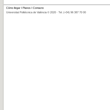
Cómo llegar
I
Planos
I
Contacto
Universitat Politècnica de València © 2020 · Tel. (+34) 96 387 70 00