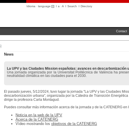
Idioma · language
I
a
·
A
I
Search
I
Directory
Contact
News
La UPV y las Ciudades Mission españolas: avances en descarbonización 
Una jornada organizada por la Universitat Politècnica de València ha prese
neutralidad climática en las ciudades para el 2030.
El pasado jueves, 5/12/2024, tuvo lugar la jornada "La UPV y las Ciudades Mis
descarbonización urbana", organizada por la Cátedra de Transición Energéti
dirige la profesora Carla Montagud.
Puedes consultar más información acerca de la jornada y de la CATENERG en l
Noticia en la web de la UPV
Acerca de la CATENERG
Vídeo mostrando los
objetivos de la CATENERG