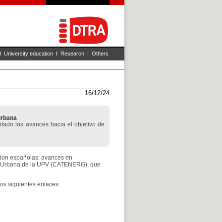
I
University education
I
Research
I
Others
16/12/24
urbana
ntado los avances hacia el objetivo de
sion españolas: avances en
ca Urbana de la UPV (CATENERG), que
os siguientes enlaces: