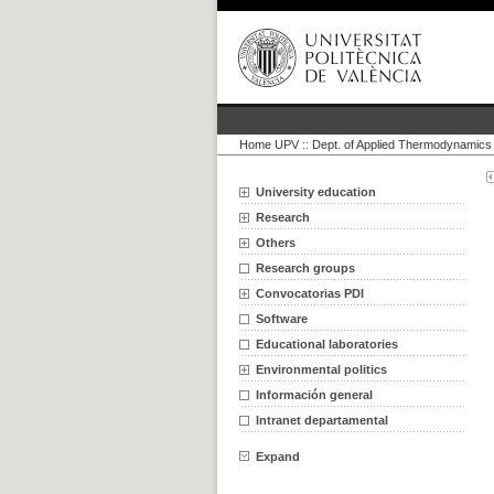
Home UPV
::
Dept. of Applied Thermodynamics
University education
Research
Others
Research groups
Convocatorias PDI
Software
Educational laboratories
Environmental politics
Información general
Intranet departamental
Expand