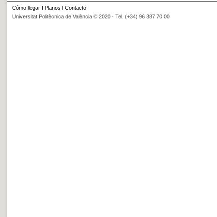
Cómo llegar
I
Planos
I
Contacto
Universitat Politècnica de València © 2020 · Tel. (+34) 96 387 70 00