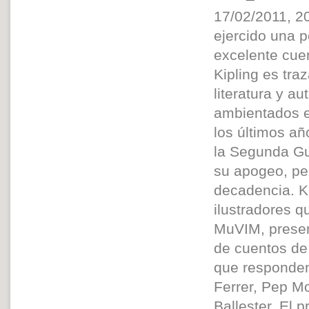
17/02/2011, 2
ejercido una 
excelente cuen
Kipling es tra
literatura y a
ambientados e
los últimos añ
la Segunda Gu
su apogeo, pe
decadencia. Ki
ilustradores q
MuVIM, presen
de cuentos de 
que responden
Ferrer, Pep M
Ballester. El 