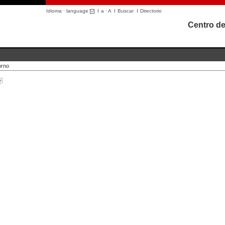
Idioma · language
I
a
·
A
I
Buscar
I
Directorio
Centro de
orno