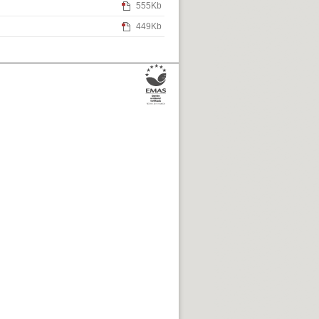
555Kb
449Kb