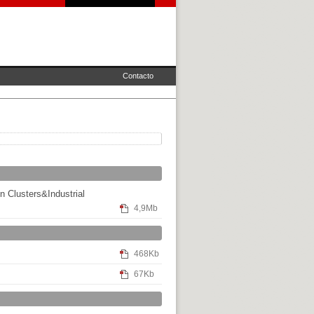
Contacto
n Clusters&Industrial
4,9Mb
468Kb
67Kb