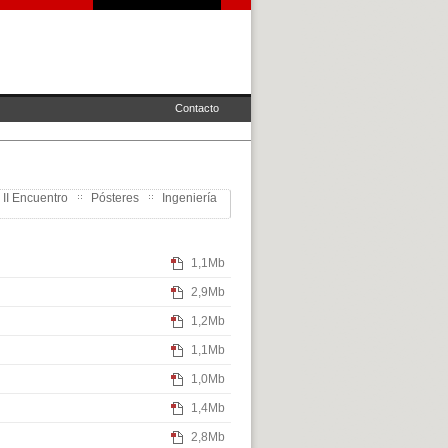
Contacto
 II Encuentro
Pósteres
Ingeniería
1,1Mb
2,9Mb
1,2Mb
1,1Mb
1,0Mb
1,4Mb
2,8Mb