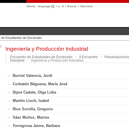
Idioma · language
I
a
·
A
I
Buscar
I
Directorio
 de Estudiantes de Doctorado
Ingeniería y Producción Industrial
Encuentro de Estudiantes de Doctorado
II Encuentro
Presentaciones
Industrial
Ingeniería y Producción Industrial ...
Burriel Valencia, Jordi
Corbatón Báguena, María José
Dipre Cadete, Olga Lidia
Martón Lluch, Isabel
Rius Sorolla, Gregorio
Sáez Muñoz, Marina
Torregrosa Jaime, Barbara