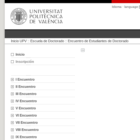
Idioma · language
Inicio UPV
::
Escuela de Doctorado
::
Encuentro de Estudiantes de Doctorado
Inicio
Inscripción
I Encuentro
II Encuentro
III Encuentro
IV Encuentro
V Encuentro
VI Encuentro
VII Encuentro
VIII Encuentro
IX Encuentro