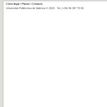
Cómo llegar
I
Planos
I
Contacto
Universitat Politècnica de València © 2020 · Tel. (+34) 96 387 70 00