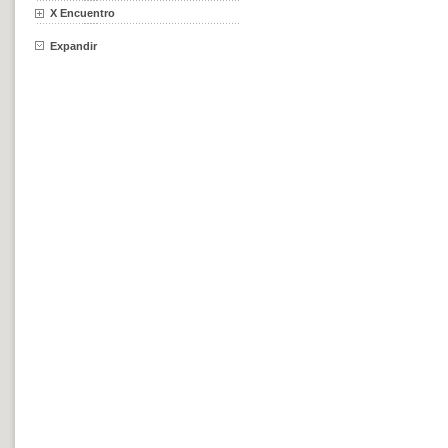
X Encuentro
Expandir