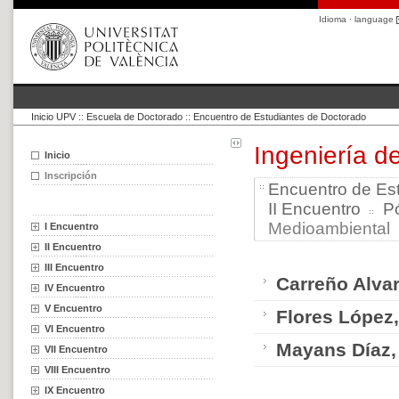
Idioma · language
Inicio UPV
::
Escuela de Doctorado
::
Encuentro de Estudiantes de Doctorado
Ingeniería d
Inicio
Inscripción
Encuentro de Es
II Encuentro
P
Medioambiental .
I Encuentro
II Encuentro
III Encuentro
Carreño Alvar
IV Encuentro
V Encuentro
Flores López,
VI Encuentro
Mayans Díaz,
VII Encuentro
VIII Encuentro
IX Encuentro