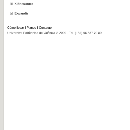
X Encuentro
Expandir
Cómo llegar
I
Planos
I
Contacto
Universitat Politècnica de València © 2020 · Tel. (+34) 96 387 70 00