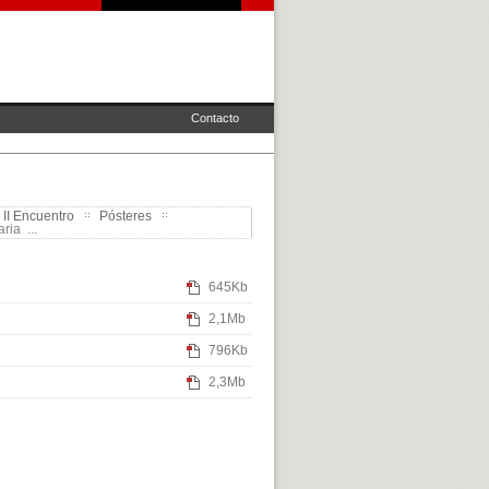
Contacto
 II Encuentro
Pósteres
ria ...
645Kb
2,1Mb
796Kb
2,3Mb