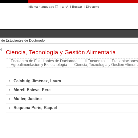
Idioma · language
I
a
·
A
I
Buscar
I
Directorio
 de Estudiantes de Doctorado
Ciencia, Tecnología y Gestión Alimentaria
Encuentro de Estudiantes de Doctorado
II Encuentro
Presentaciones
Agroalimentación y Biotecnología
Ciencia, Tecnología y Gestión Alimenta
Calabuig Jiménez, Laura
Morell Esteve, Pere
Muller, Justine
Requena Peris, Raquel