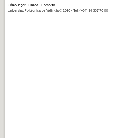
Cómo llegar
I
Planos
I
Contacto
Universitat Politècnica de València © 2020 · Tel. (+34) 96 387 70 00