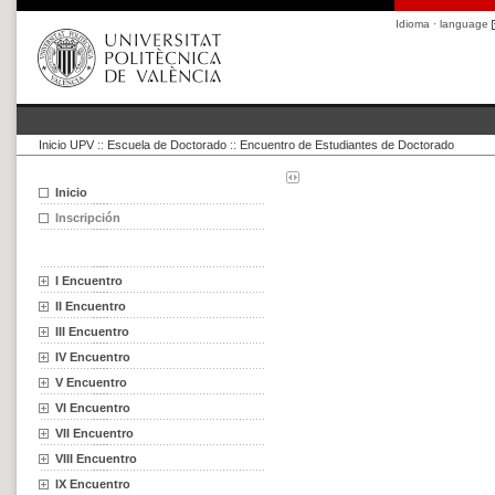
Idioma · language
Inicio UPV
::
Escuela de Doctorado
::
Encuentro de Estudiantes de Doctorado
Inicio
Inscripción
I Encuentro
II Encuentro
III Encuentro
IV Encuentro
V Encuentro
VI Encuentro
VII Encuentro
VIII Encuentro
IX Encuentro