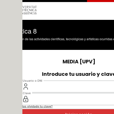
ica 8
n de las actividades científicas, tecnológicas y artísticas ocurridas en los tres cam