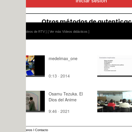
ídeos de RTV ]
[ Ver más Vídeos didácticos ]
medelmax_one
Ingeniería
aeroportua
resumen t
0:13 · 2014
13:26 · 20
para exam
Osamu Tezuka. El
16.10.13 U
Dios del Anime
gestión mun
M.Ribelles
9:46 · 2021
35:43 · 20
anos
I
Contacto