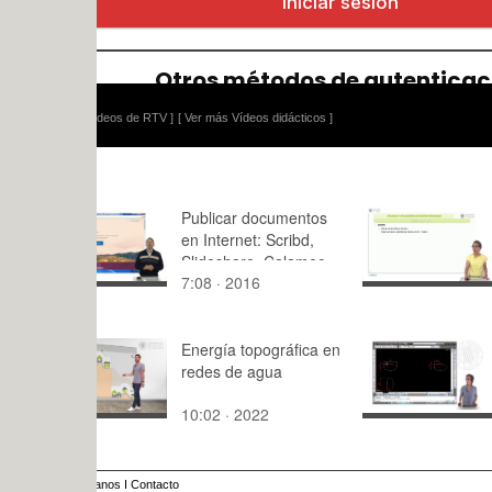
ídeos de RTV ]
[ Ver más Vídeos didácticos ]
Publicar documentos
Trazado y 
en Internet: Scribd,
de cortes p
Slideshare, Calameo,
7:08 · 2016
10:06 · 20
Isuu, Lulu
Energía topográfica en
Elipses
redes de agua
10:02 · 2022
5:30 · 201
anos
I
Contacto