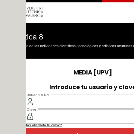
ica 8
n de las actividades científicas, tecnológicas y artísticas ocurridas en los tres cam