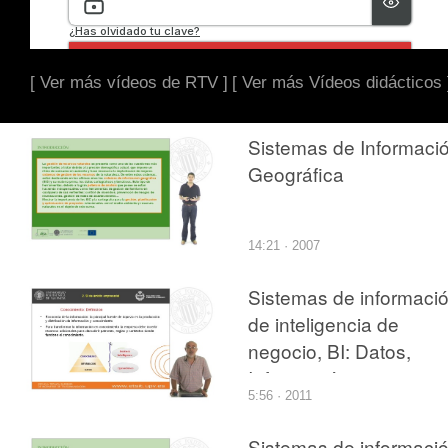
[ Ver más vídeos de RTV ]
[ Ver más Vídeos didácticos 
Sistemas de Informaci
Geográfica
14:21 · 2007
Sistemas de informaci
de inteligencia de
negocio, BI: Datos,
Información y
5:56 · 2011
Conocimiento
Sistemas de informaci