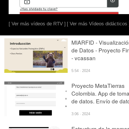
[ Ver más vídeos de RTV ]
[ Ver más Vídeos didácticos 
MIARFID - Visualizació
de Datos - Proyecto Fi
- vcassan
5:54 · 2024
Proyecto MetaTierras
Colombia. App de tom
de datos. Envío de dat
3:06 · 2024
Estructura de la memor