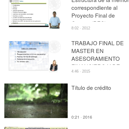
correspondiente al
Proyecto Final de
Carrera (PFC)
8:02 · 2012
TRABAJO FINAL DE
MASTER EN
ASESORAMIENTO
FINANCIERO Y DE
4:46 · 2015
SEGUROS
Título de crédito
0:21 · 2016