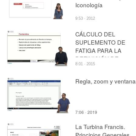
Iconología
9:53 · 2012
CÁLCULO DEL
SUPLEMENTO DE
FATIGA PARA LA
DEFINICIÓN DE
8:01 · 2015
ESTÁNDARES DE
TRABAJO
Regla, zoom y ventana
7:06 · 2019
La Turbina Francis.
Principios Generales