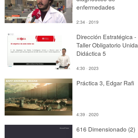
enfermedades
autoinmunes
2:34 · 2019
relacionadas con el
complejo Ro/SSA
Dirección Estratégica -
Taller Obligatorio Unid
Didáctica 5
4:30 · 2023
Práctica 3, Edgar Rafi
4:39 · 2020
616 Dimensionado (2)