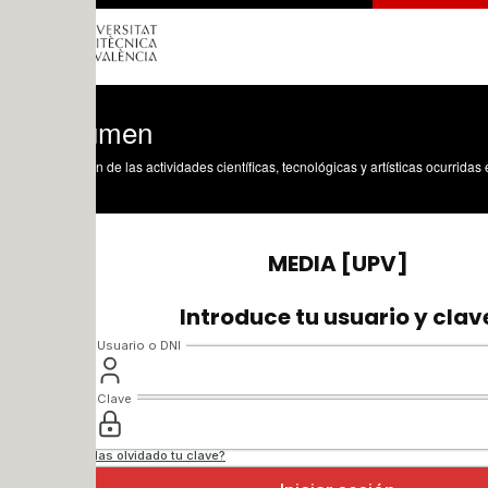
umen
n de las actividades científicas, tecnológicas y artísticas ocurridas en los tres cam