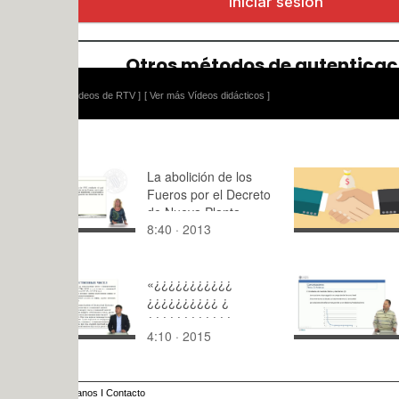
ídeos de RTV ]
[ Ver más Vídeos didácticos ]
La abolición de los
Todo sobre
Fueros por el Decreto
prácticas 
de Nueva Planta
8:40 · 2013
2:56 · 201
«¿¿¿¿¿¿¿¿¿¿¿
Introducció
¿¿¿¿¿¿¿¿¿¿ ¿
radiocomun
¿¿¿¿¿¿¿¿¿¿¿¿
Unidades 
4:10 · 2015
5:39 · 201
¿¿¿¿» ¿¿ ¿¿¿¿
en
«¿¿¿¿¿¿¿¿¿¿¿¿¿
radiocomun
¿¿¿¿¿¿¿¿¿¿¿¿ ¿¿¿¿¿
Decibelios
¿ ¿¿¿¿¿¿ ¿¿¿»
anos
I
Contacto