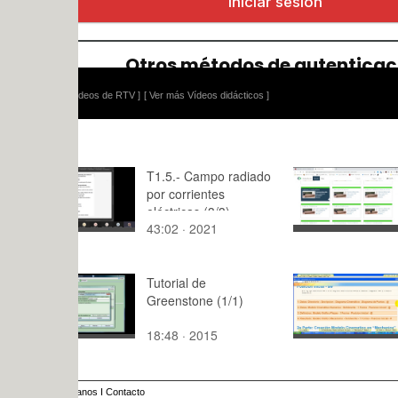
ídeos de RTV ]
[ Ver más Vídeos didácticos ]
T1.5.- Campo radiado
Videoapun
por corrientes
extraer fr
eléctricas (3/3)
un vídeo
43:02 · 2021
14:48 · 20
Tutorial de
Simulación
Greenstone (1/1)
Mecanismo
con Mechan
18:48 · 2015
10:06 · 20
18
anos
I
Contacto