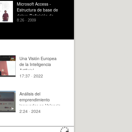
ejemplo
Microsoft Access -
Estructura de base de
datos: Definición de
8:26 · 2009
relaciones
Una Visión Europea
de la Inteligencia
Artificial
17:37 · 2022
Análisis del
emprendimiento
innovador en Valencia
2:24 · 2024