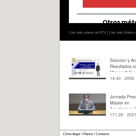
[ Ver más vídeos de RTV ]
[ Ver más Vídeos d
Solución y An
Resultados c
Microsoft Exc
14:40 · 2006
Jornada Pres
Máster en
Arquitectura.
171:26 · 202
2021-2022.
Cómo llegar
I
Planos
I
Contacto