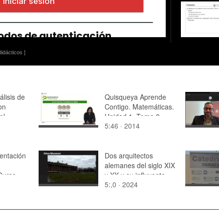
idácticos ]
álisis de
Quisqueya Aprende
on
Contigo. Matemáticas.
el
Unidad 1. Tema 3
5:46 · 2014
entación
Dos arquitectos
alemanes del siglo XIX
Curso
y XX y su influyente
1
5:,0 · 2024
arquitectura