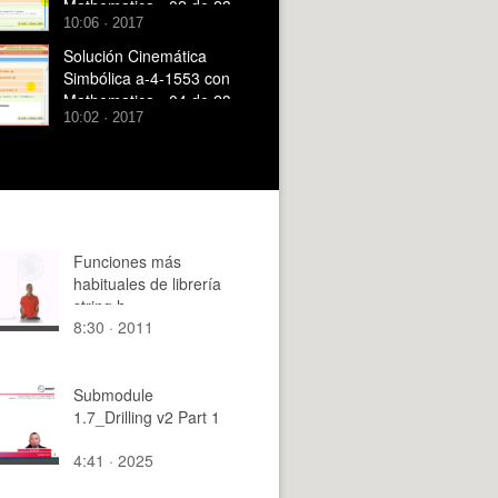
Mathematica - 02 de 23 -
10:06 · 2017
Modelo Mathematica
Solución Cinemática
Simbólica a-4-1553 con
Mathematica - 04 de 23 -
10:02 · 2017
Modelo Mathematica
Funciones más
habituales de librería
string.h
8:30 · 2011
Submodule
1.7_Drilling v2 Part 1
4:41 · 2025