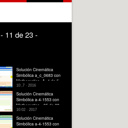
- 11 de 23 -
Solución Cinemática
Simbólica a_c_0683 con
Mathematica -A- 4 de 5
10:,7 · 2016
Solución Cinemática
Simbólica a-4-1553 con
Mathematica - 05 de 23 -
10:02 · 2017
Modelo Mathematica
Solución Cinemática
Simbólica a-4-1553 con