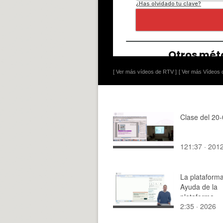
[ Ver más vídeos de RTV ]
[ Ver más Vídeos d
Clase del 20
121:37 · 201
La plataform
Ayuda de la
plataforma
2:35 · 2026