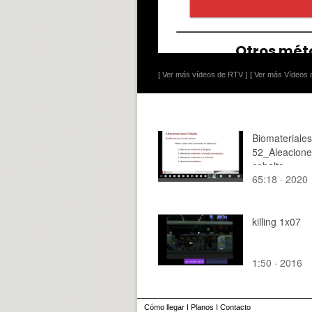
[ Ver más vídeos de RTV ]
[ Ver más Vídeos d
Biomateriales
52_Aleacione
cobalto
65:18 · 2020
killing 1x07
1:50 · 2016
Cómo llegar
I
Planos
I
Contacto