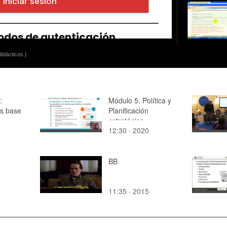
idácticos ]
:
Módulo 5. Política y
s base
Planificación
estratégica.
12:30 · 2020
Transferencia
BB
11:35 · 2015