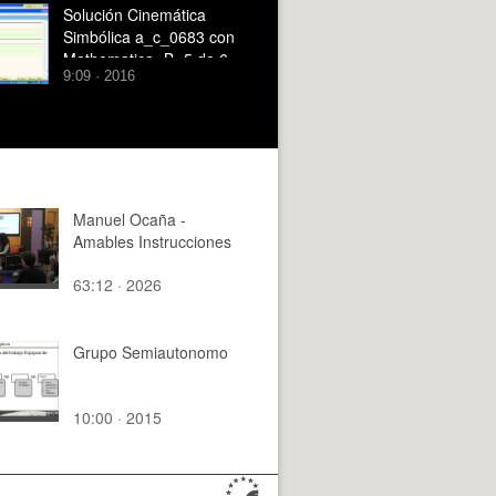
Solución Cinemática
Simbólica a_c_0683 con
Mathematica -B- 5 de 6
9:09 · 2016
Manuel Ocaña -
Amables Instrucciones
63:12 · 2026
Grupo Semiautonomo
10:00 · 2015