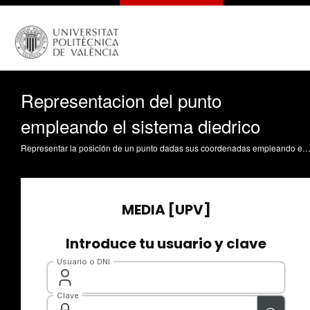
Representacion del punto
empleando el sistema diedrico
Representar la posición de un punto dadas sus coordenadas empleando el sistema diédrico Defez Garcia, B. (2014). Representacion del punto empleando el sistema diedrico. https://riunet.upv.es/