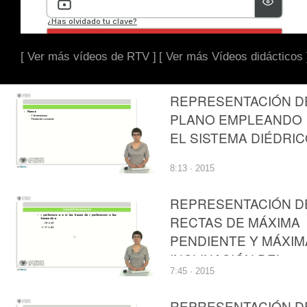
[ Ver más vídeos de RTV ]
[ Ver más Vídeos didácticos 
REPRESENTACIÓN D
PLANO EMPLEANDO
EL SISTEMA DIÉDRI
8:13 · 2015
REPRESENTACIÓN D
RECTAS DE MÁXIMA
PENDIENTE Y MÁXIM
INCLINACIÓN DEL
7:45 · 2015
PLANO EMPLEANDO
EL SISTEMA DIÉDRI
REPRESENTACIÓN D