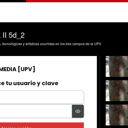
 II 5d_2
s, tecnológicas y artísticas ocurridas en los tres campus de la UPV