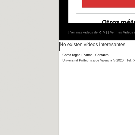
[ Ver más vídeos de RTV ]
[ Ver más Vídeos d
No existen vídeos interesantes
Cómo llegar
I
Planos
I
Contacto
Universitat Politècnica de València © 2020 · Tel. 