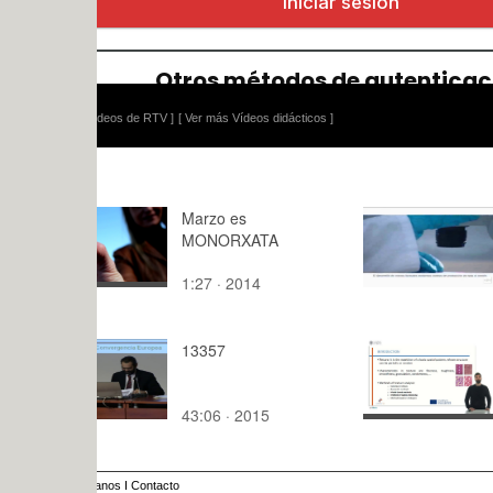
ídeos de RTV ]
[ Ver más Vídeos didácticos ]
Marzo es
Fabricación
MONORXATA
Fotovoltai
1:27 · 2014
8:44 · 200
13357
Texture ana
techniques 
43:06 · 2015
4:19 · 201
anos
I
Contacto