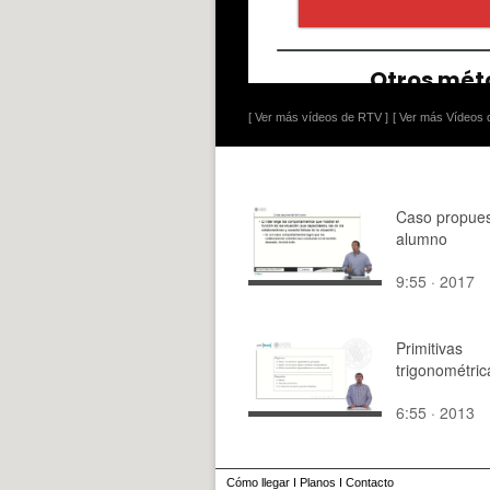
[ Ver más vídeos de RTV ]
[ Ver más Vídeos d
Caso propues
alumno
9:55 · 2017
Primitivas
trigonométric
6:55 · 2013
Cómo llegar
I
Planos
I
Contacto