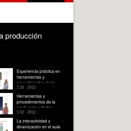
la producción
Experiencia práctica en
herramientas y
procedimentos de la
2:25 · 2012
producción artística.
Escultura
Herramientas y
procedimientos de la
producción artística
5:02 · 2012
La interactividad y
dinamización en el aula