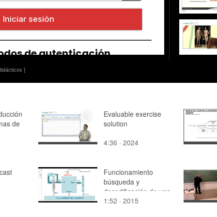
idácticos ]
ducción
Evaluable exercise
omas de
solution
4:36 · 2024
cast
Funcionamiento
búsqueda y
decodificación de una
1:52 · 2015
instrucción