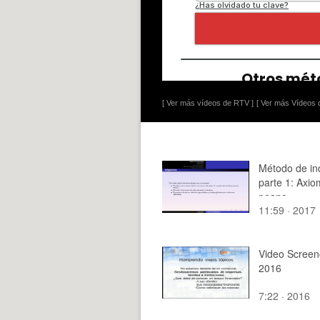
[ Ver más vídeos de RTV ]
[ Ver más Vídeos d
Método de in
parte 1: Axi
peano
11:59 · 2017
Video Screen
2016
7:22 · 2016