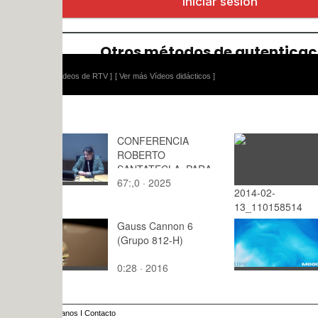
ídeos de RTV ]
[ Ver más Vídeos didácticos ]
CONFERENCIA
ROBERTO
SANTATECLA .PARA
67:,0 · 2025
ALUMNOS DE AFO
2014-02-
: · 2015
13_110158514
Gauss Cannon 6
Presentac
(Grupo 812-H)
mejora gen
vegetal
0:28 · 2016
1:54 · 202
anos
I
Contacto