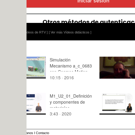
ídeos de RTV ]
[ Ver más Vídeos didácticos ]
Simulación
yo
Mecanismo a_c_0683
con Cosmos Motion -
10:15 · 2016
0:07 · 202
5 de 9
M1_U2_01_Definición
Centro de 
y componentes de
la UPV
materiales
3:43 · 2020
5:34 · 201
compuestos
anos
I
Contacto