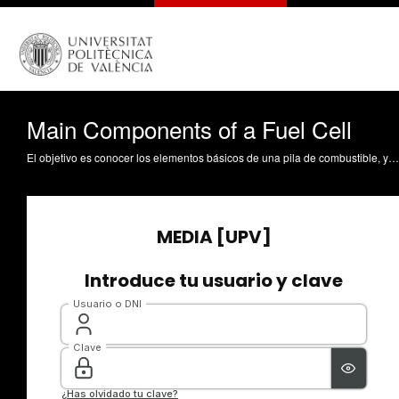
Main Components of a Fuel Cell
El objetivo es conocer los elementos básicos de una pila de combustible, y comprender su función y característicsa. Ribes Greus, MD. (2010). Main Components of a Fuel Cell. https://riunet.upv.es/handle/10251/8168