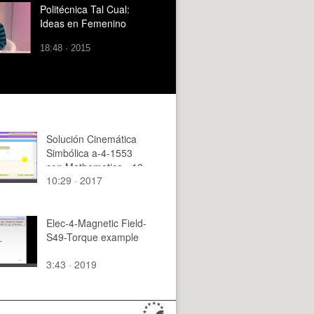
Politécnica Tal Cual:
Ideas en Femenino
18:48 · 2015
Solución Cinemática
Simbólica a-4-1553
con Mathematica - 16
10:29 · 2017
de 23 - Modelo
Mathematica ¿
Revisión
Elec-4-Magnetic Field-
S49-Torque example
3:43 · 2019