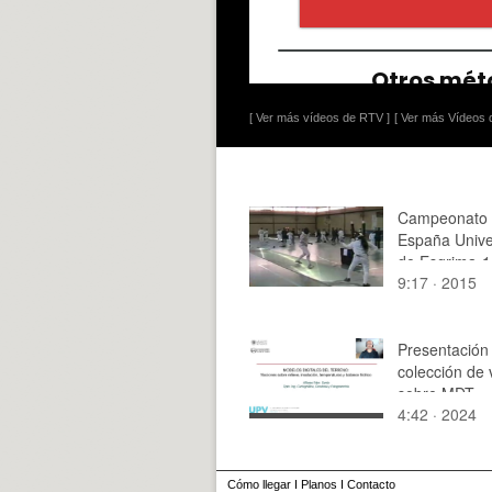
[ Ver más vídeos de RTV ]
[ Ver más Vídeos d
Campeonato
España Univer
de Esgrima-1
9:17 · 2015
Presentación 
colección de 
sobre MDT
4:42 · 2024
Cómo llegar
I
Planos
I
Contacto