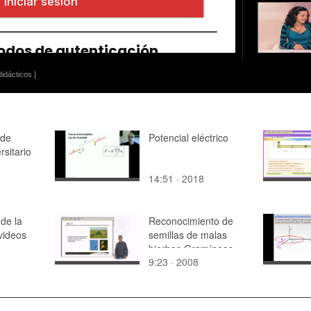
idácticos ]
 de
Potencial eléctrico
sitario
14:51 · 2018
de la
Reconocimiento de
videos
semillas de malas
hierbas Gramíneas
9:23 · 2008