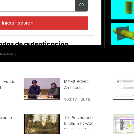
idácticos ]
1_Funda
MYF8.BCHO
d
Architects.
100:17 · 2019
crédito
15º Aniversario
Instituto IDEAS.
Versión inglesa