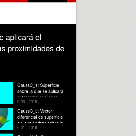
 aplicará el
as proximidades de
GaussC_1: Superficie
sobre la que se aplicará
el teorema de Gauss
0:03 · 2018
para determinar el campo
eléctrico en las
GaussC_3: Vector
proximidades de un
diferencial de superficie
conductor
en la superficie sobre la
0:01 · 2018
que se aplicará el
teorema de Gauss para