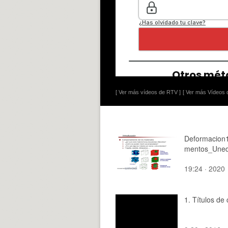
[ Ver más vídeos de RTV ]
[ Ver más Vídeos d
Deformacion
mentos_Une
19:24 · 2020
1. Títulos de 