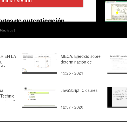
idácticos ]
R EN LA
MECA. Ejercicio sobre
0.
determinación de
IÓN.
reacciones y fuerzas
45:25 · 2021
internas en
estructuras de barras
isostáticas
ual
JavaScript: Closures
Technic
za 1 ¿ 19
12:37 · 2020