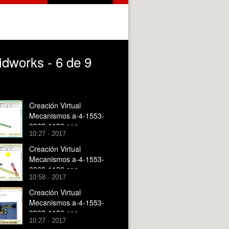
dworks - 6 de 9
Creación Virtual
Mecanismos a-4-1553-
0963-1136 con
10:27 · 2017
Solidworks - 4 de 9
Creación Virtual
Mecanismos a-4-1553-
0963-1136 con
10:58 · 2017
Solidworks - 9 de 9
Creación Virtual
Mecanismos a-4-1553-
0963-1136 con
10:27 · 2017
Solidworks - 1 de 9