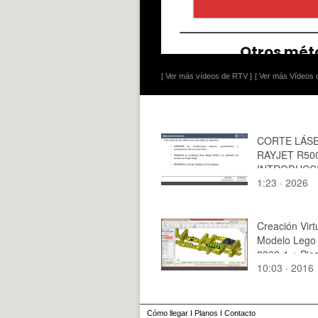
[ Ver más vídeos de RTV ]
[ Ver más Vídeos d
CORTE LÁSE
RAYJET R50
INTRODUCC
1:23 · 2026
Creación Virt
Modelo Lego 
8862-1 ¿ Pie
10:03 · 2016
de 44
Cómo llegar
I
Planos
I
Contacto