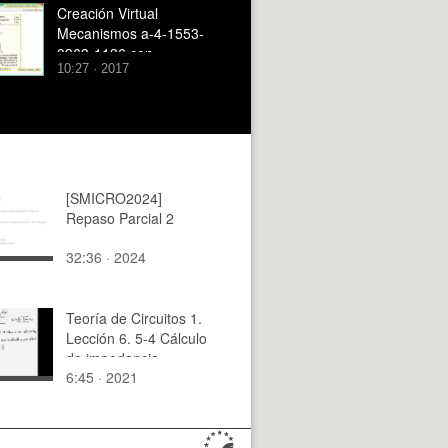
Creación Virtual
Mecanismos a-4-1553-
0963-1136 con
10:27 · 2017
Solidworks - 5 de 9
[SMICRO2024]
Repaso Parcial 2
32:36 · 2024
Teoría de Circuitos 1.
Lección 6. 5-4 Cálculo
de impedancia
6:45 · 2021
equivalente R,L,C con
fuentes dependientes