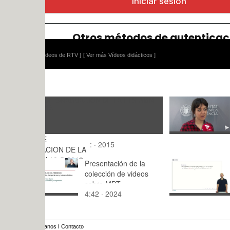
ídeos de RTV ]
[ Ver más Vídeos didácticos ]
Corto gana
Impar
3:,0 · 2024
E
: · 2015
CION DE LA
 10-5-2013
Presentación de la
Teoria max
colección de videos
Minimos
sobre MDT
4:42 · 2024
14:06 · 20
anos
I
Contacto