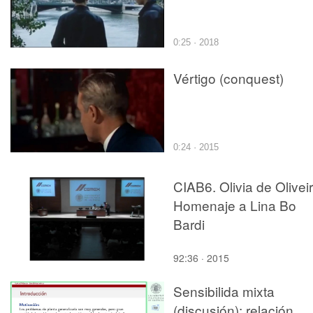
0:25 · 2018
Vértigo (conquest)
0:24 · 2015
CIAB6. Olivia de Oliveir
Homenaje a Lina Bo
Bardi
92:36 · 2015
Sensibilida mixta
(discusión): relación