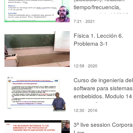
tiempo/frecuencia,
direccionalidad MIMO
7:21 · 2021
Física 1. Lección 6.
Problema 3-1
12:58 · 2020
Curso de ingeniería del
software para sistemas
embebidos. Modulo 14
parte 5. Sistema
12:30 · 2016
Operativo RTOS.
3ª live session Corpora
Law