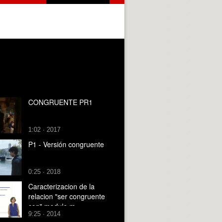
CONGRUENTE PR1
1:02 · 2017
P1 - Versión congruente
0:25 · 2018
Caracterizacion de la
relacion "ser congruente
con" modulo m
9:25 · 2014