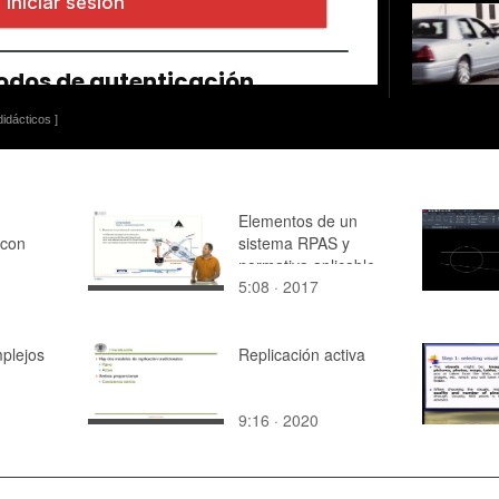
idácticos ]
Elementos de un
 con
sistema RPAS y
normativa aplicable
5:08 · 2017
plejos
Replicación activa
9:16 · 2020