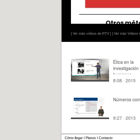
[ Ver más vídeos de RTV ]
[ Ver más Vídeos d
Ética en la
investigación
humanos
8:08 · 2015
Números com
9:27 · 2013
Cómo llegar
I
Planos
I
Contacto