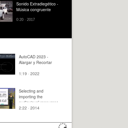
Sonido Extradiegético -
Música congruente
0:20 · 2017
AutoCAD 2023 -
Alargar y Recortar
1:19 · 2022
Selecting and
importing the
audiovisual resources
2:22 · 2014
for the digital story