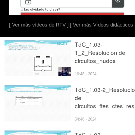
[ Ver más vídeos de RTV ]
[ Ver más Vídeos didácticos 
TdC_1.03-
1_2_Resolucion de
circuitos_nudos
16:48 · 2024
TdC_1.03-2_Resoluci
de
circuitos_ftes_ctes_res
54:48 · 2024
TdC_1.03-