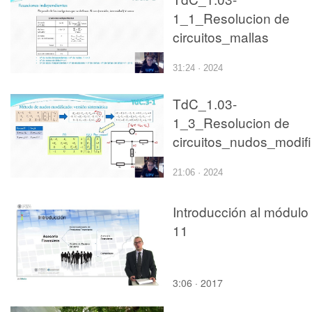
1_1_Resolucion de
circuitos_mallas
31:24 · 2024
TdC_1.03-
1_3_Resolucion de
c
21:06 · 2024
Introducción al módulo
11
3:06 · 2017