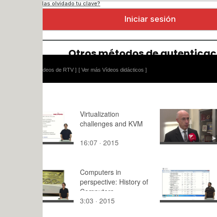
ídeos de RTV ]
[ Ver más Vídeos didácticos ]
Virtualization
Convenio c
challenges and KVM
Mississippi
University
16:07 · 2015
2:42 · 202
Computers in
Corrección 
perspective: History of
CR
Computers
3:03 · 2015
5:50 · 201