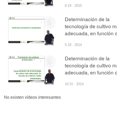
criterios medio
8:19 · 2010
ambientales. Selección
entrevistados y
Determinación de la
resultados
tecnología de cultivo 
adecuada, en función 
criterios
5:18 · 2014
medioambientales.
Sistemas productivos
Determinación de la
tecnología de cultivo 
adecuada, en función 
criterios
10:31 · 2014
medioambientales
No existen vídeos interesantes