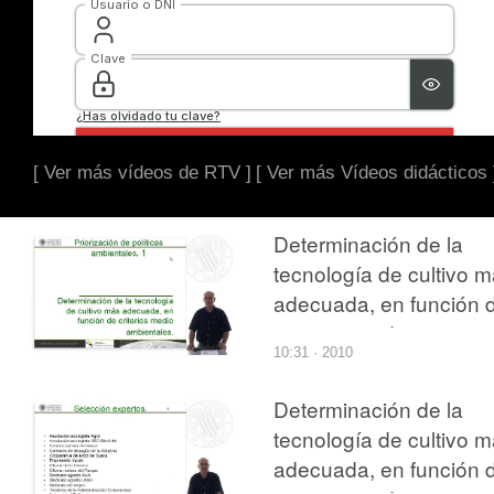
[ Ver más vídeos de RTV ]
[ Ver más Vídeos didácticos 
Determinación de la
tecnología de cultivo 
adecuada, en función 
criterios medio
10:31 · 2010
ambientales
Determinación de la
tecnología de cultivo 
adecuada, en función 