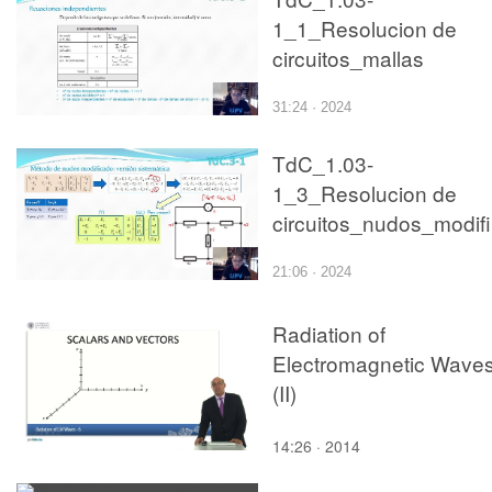
1_1_Resolucion de
circuitos_mallas
31:24 · 2024
TdC_1.03-
1_3_Resolucion de
c
21:06 · 2024
Radiation of
Electromagnetic Wave
(II)
14:26 · 2014