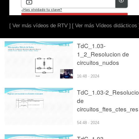
[ Ver más vídeos de RTV ]
[ Ver más Vídeos didácticos 
TdC_1.03-
1_2_Resolucion de
circuitos_nudos
16:48 · 2024
TdC_1.03-2_Resoluci
de
circuitos_ftes_ctes_res
54:48 · 2024
TdC_1.03-